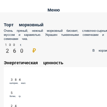
Меню
Торт морковный
Очень пряный, нежный морковный бисквит, сливочно-сырным
муссом и карамелью. Украшен тыквенными семечками и семенами
чиа.
100 г.
260 ₽
В корз
Энергетическая ценность
384
калории, ккал.
5
белки, гр.
24