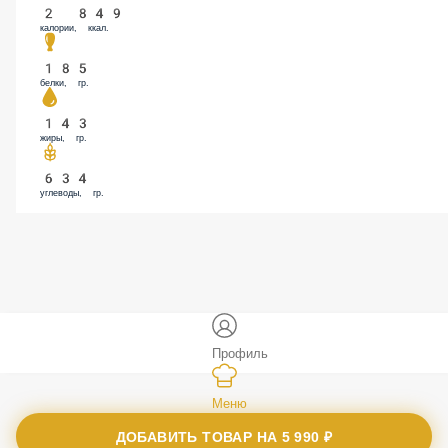
калории, ккал.
185
белки, гр.
143
жиры, гр.
634
углеводы, гр.
Профиль
Меню
Заказы
ДОБАВИТЬ ТОВАР НА
5 990 ₽