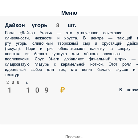
Меню
Дайкон угорь 8 шт.
Ролл «Дайкон Угорь» — это утонченное сочетание
сливочности, нежности и хруста. В центре — тающий 
рту угорь, сливочный творожный сыр и хрустящий дайко
(такуан). Нори и рис обволакивают начинку, а сверху 
посыпка из белого кунжута для лёгкого орехового
послевкусия. Соус Унаги добавляет финальный штрих —
сладковатую глазурь с карамельной ноткой. Этот ролл 
идеальный выбор для тех, кто ценит баланс вкусов и
текстур.
230 г.
1 109 ₽
В корзи
Профиль