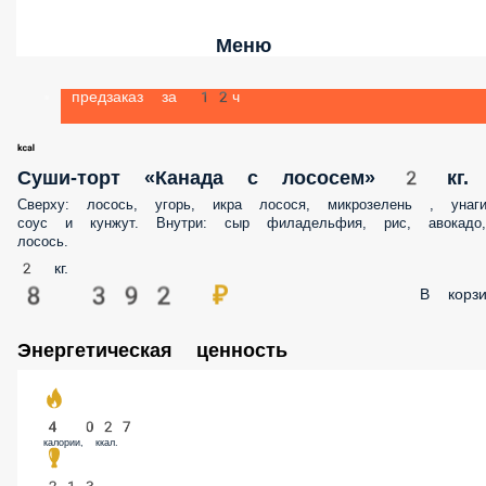
Меню
предзаказ за 12ч
Суши-торт «Канада с лососем» 2 кг.
Сверху: лосось, угорь, икра лосося, микрозелень , унаги соус и кунжут.
Внутри: сыр филадельфия, рис, авокадо, лосось.
2 кг.
8 392 ₽
В корзин
Энергетическая ценность
4 027
калории, ккал.
213
белки, гр.