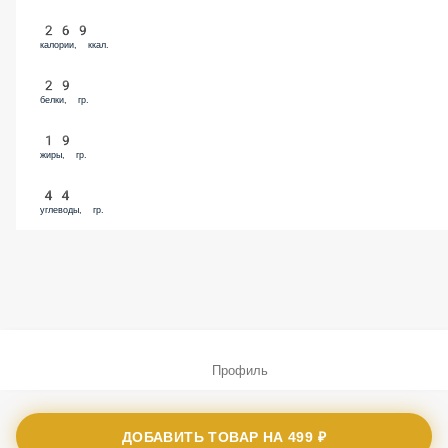
269
калории, ккал.
29
белки, гр.
19
жиры, гр.
44
углеводы, гр.
Профиль
Меню
ДОБАВИТЬ ТОВАР НА
499 ₽