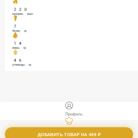
220
калории, ккал.
7
белки, гр.
14
жиры, гр.
46
углеводы, гр.
Профиль
Меню
ДОБАВИТЬ ТОВАР НА
499 ₽